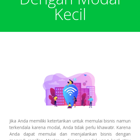
Harga Pulsa Elektrik
Bonus
Kecil
Token PLN murah
Bonus Mingguan
Deposit
Pulsa Reguler
Transaksi
Bonus Transaksi
Paket Data Internet
Cara Transaksi
Support
Paket SMS & Telepon
Transaksi Terjadwal
Jika Anda memiliki ketertarikan untuk memulai bisnis namun
terkendala karena modal, Anda tidak perlu khawatir. Karena
Anda dapat memulai dan menjalankan bisnis dengan
Unlock / Aktivasi Voucher