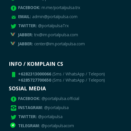
FACEBOOK:
m.me/portalpulsa.trx
EMAIL:
admin@portalpulsa.com
TWITTER:
@portalpulsaTrx
JABBER:
trx@im.portalpulsa.com
JABBER:
center@im.portalpulsa.com
INFO / KOMPLAIN CS
+6282313000066
(Sms / WhatsApp / Telepon)
+6285727700650
(Sms / WhatsApp / Telepon)
SOSIAL MEDIA
FACEBOOK:
@portalpulsa.official
INSTAGRAM:
@portalpulsa
TWITTER:
@portalpulsa
TELEGRAM:
@portalpulsacom