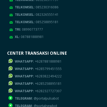
TELKOMSEL:
085230316086
TELKOMSEL:
082326555141
TELKOMSEL:
085258895181
TRI:
08990773777
XL:
087881888981
CENTER TRANSAKSI ONLINE
WHATSAPP:
+6287881888981
WHATSAPP:
+6285799451555
WHATSAPP:
+6283822494222
WHATSAPP:
+6285258895181
WHATSAPP:
+6282327727307
TELEGRAM:
@portalpulsabot
TELEGRAM:
@portalnewbot