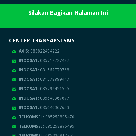
Silakan Bagikan Halaman Ini
CENTER TRANSAKSI SMS
AXIS:
083822494222
INDOSAT:
085712727487
INDOSAT:
081567770768
INDOSAT:
081578899447
INDOSAT:
085799451555
INDOSAT:
085640367677
INDOSAT:
085640367633
TELKOMSEL:
085258895470
TELKOMSEL:
085258895495
TELKOMSEL:
085230317751