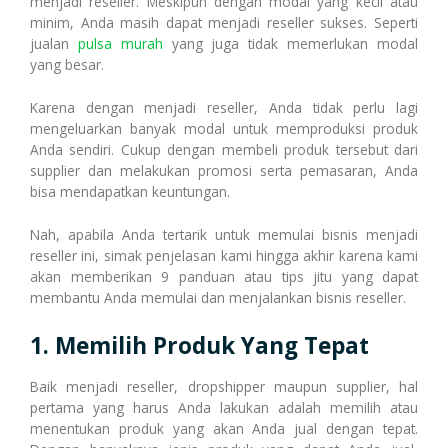
Transaksi Massal
menjadi reseller. Meskipun dengan modal yang kecil atau
minim, Anda masih dapat menjadi reseller sukses. Seperti
jualan
pulsa murah
yang juga tidak memerlukan modal
yang besar.
Pulsa Transfer
Transaksi Via WhatsApp
Karena dengan menjadi reseller, Anda tidak perlu lagi
mengeluarkan banyak modal untuk memproduksi produk
Anda sendiri. Cukup dengan membeli produk tersebut dari
Topup E-Wallet
Transaksi Via Facebook
supplier dan melakukan promosi serta pemasaran, Anda
bisa mendapatkan keuntungan.
Nah, apabila Anda tertarik untuk memulai bisnis menjadi
Voucher Game Online
Transaksi Via Telegram
reseller ini, simak penjelasan kami hingga akhir karena kami
akan memberikan 9 panduan atau tips jitu yang dapat
membantu Anda memulai dan menjalankan bisnis reseller.
Voucher Wifi, dll
1. Memilih Produk Yang Tepat
Transaksi Via Gtalk
Baik menjadi reseller, dropshipper maupun supplier, hal
pertama yang harus Anda lakukan adalah memilih atau
Pasca Bayar / PPOB
Transaksi Via Twitter
menentukan produk yang akan Anda jual dengan tepat.