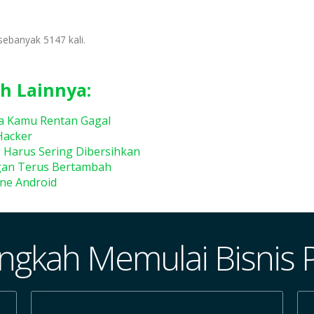
sebanyak 5147 kali.
h Lainnya:
sa Kamu Rentan Gagal
Hacker
g Harus Sering Dibersihkan
gan Terus Bertambah
ne Android
ngkah Memulai Bisnis 