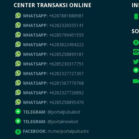
CENTER TRANSAKSI ONLINE
IN
WHATSAPP:
+6287881888981
WHATSAPP:
+6282326555141
SO
WHATSAPP:
+6285799451555
WHATSAPP:
+6283822494222
WHATSAPP:
+6285258895181
WHATSAPP:
+6285230317751
WHATSAPP:
+6282327727307
WHATSAPP:
+6281567770768
WHATSAPP:
+6282327726892
WHATSAPP:
+6285258895470
TELEGRAM:
@portalpulsabot
TELEGRAM:
@portalnewbot
FACEBOOK:
m.me/portalpulsa.trx