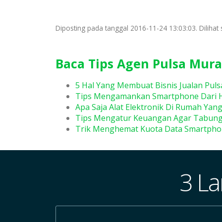
Diposting pada tanggal 2016-11-24 13:03:03. Dilihat 
Baca Tips Agen Pulsa Mura
5 Hal Yang Membuat Bisnis Jualan Pul
Tips Mengamankan Smartphone Dari 
Apa Saja Alat Elektronik Di Rumah Yan
Tips Mengatur Keuangan Agar Tabun
Trik Menghemat Kuota Data Smartpho
3 La