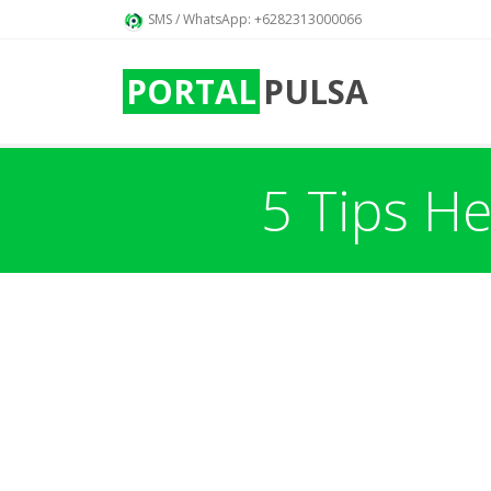
SMS / WhatsApp: +6282313000066
PORTAL
PULSA
5 Tips H