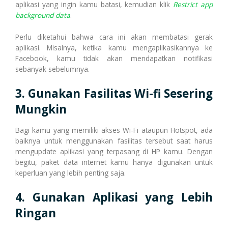
aplikasi yang ingin kamu batasi, kemudian klik
Restrict app
background data
.
Perlu diketahui bahwa cara ini akan membatasi gerak
aplikasi. Misalnya, ketika kamu mengaplikasikannya ke
Facebook, kamu tidak akan mendapatkan notifikasi
sebanyak sebelumnya.
3. Gunakan Fasilitas Wi-fi Sesering
Mungkin
Bagi kamu yang memiliki akses Wi-Fi ataupun Hotspot, ada
baiknya untuk menggunakan fasilitas tersebut saat harus
mengupdate aplikasi yang terpasang di HP kamu. Dengan
begitu, paket data internet kamu hanya digunakan untuk
keperluan yang lebih penting saja.
4. Gunakan Aplikasi yang Lebih
Ringan