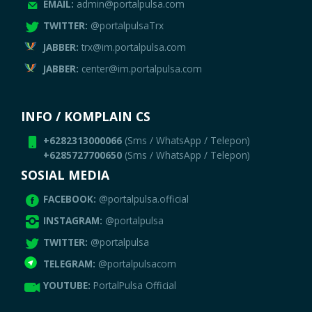
EMAIL:
admin@portalpulsa.com
TWITTER:
@portalpulsaTrx
JABBER:
trx@im.portalpulsa.com
JABBER:
center@im.portalpulsa.com
INFO / KOMPLAIN CS
+6282313000066
(Sms / WhatsApp / Telepon)
+6285727700650
(Sms / WhatsApp / Telepon)
SOSIAL MEDIA
FACEBOOK:
@portalpulsa.official
INSTAGRAM:
@portalpulsa
TWITTER:
@portalpulsa
TELEGRAM:
@portalpulsacom
YOUTUBE:
PortalPulsa Official