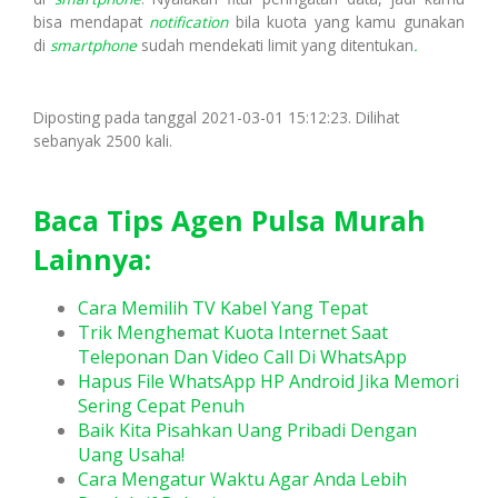
bisa mendapat
notification
bila kuota yang kamu gunakan
di
smartphone
sudah mendekati limit yang ditentukan
.
Diposting pada tanggal 2021-03-01 15:12:23. Dilihat
sebanyak 2500 kali.
Baca Tips Agen Pulsa Murah
Lainnya:
Cara Memilih TV Kabel Yang Tepat
Trik Menghemat Kuota Internet Saat
Teleponan Dan Video Call Di WhatsApp
Hapus File WhatsApp HP Android Jika Memori
Sering Cepat Penuh
Baik Kita Pisahkan Uang Pribadi Dengan
Uang Usaha!
Cara Mengatur Waktu Agar Anda Lebih