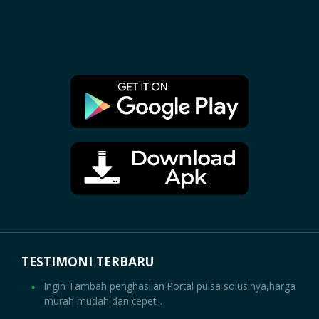
TESTIMONI TERBARU
Ingin Tambah penghasilan Portal pulsa solusinya,harga
murah mudah dan cepet...