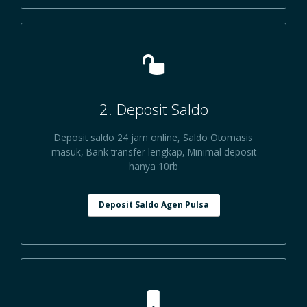
2. Deposit Saldo
Deposit saldo 24 jam online, Saldo Otomasis
masuk, Bank transfer lengkap, Minimal deposit
hanya 10rb
Deposit Saldo Agen Pulsa