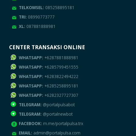
TELKOMSEL:
085258895181
TRI:
08990773777
XL:
087881888981
CENTER TRANSAKSI ONLINE
WHATSAPP:
+6287881888981
WHATSAPP:
+6285799451555
WHATSAPP:
+6283822494222
WHATSAPP:
+6285258895181
WHATSAPP:
+6282327727307
TELEGRAM:
@portalpulsabot
TELEGRAM:
@portalnewbot
FACEBOOK:
m.me/portalpulsa.trx
EMAIL:
admin@portalpulsa.com