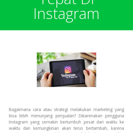
Harga Pulsa Elektrik
Bonus
Instagram
Token PLN murah
Bonus Mingguan
Deposit
Pulsa Reguler
Transaksi
Bonus Transaksi
Paket Data Internet
Cara Transaksi
Support
Paket SMS & Telepon
Transaksi Terjadwal
Bagaimana cara atau strategi melakukan marketing yang
bisa lebih menunjang penjualan? Dikarenakan pengguna
Instagram yang semakin bertumbuh pesat dari waktu ke
waktu dan kemungkinan akan terus bertambah, karena
Unlock / Aktivasi Voucher