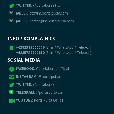
TWITTER:
@portalpulsaTrx
JABBER:
trx@im.portalpulsa.com
JABBER:
center@im.portalpulsa.com
INFO / KOMPLAIN CS
+6282313000066
(Sms / WhatsApp / Telepon)
+6285727700650
(Sms / WhatsApp / Telepon)
SOSIAL MEDIA
FACEBOOK:
@portalpulsa.official
INSTAGRAM:
@portalpulsa
TWITTER:
@portalpulsa
TELEGRAM:
@portalpulsacom
YOUTUBE:
PortalPulsa Official