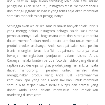
Transaksi Massal
untuk saat ini saja sudah terhitung lebih dari satu milliar
pengguna. Oleh sebab itu, Instagram terus memperbaharui
dan meng-upgrade fitur-fitur yang tentu saja akan membuat
semakin menarik minat penggunanya.
Pulsa Transfer
Transaksi Via WhatsApp
Sehingga akan wajar jika saat ini makin banyak pelaku bisnis
yang menggunakan Instagram sebagai salah satu media
pemasarannnya. Lalu bagaimana cara dan strategi mereka
Topup E-Wallet
Transaksi Via Facebook
dalam memanfaatkan media sosial tersebut untuk menjual
produk-produk usahanya. Anda sebagai salah satu pelaku
bisnis mungkin terus berfikir bagaimana caranya bisa
bekerja meningkatkan penjualan dalam bisnis Anda.
Voucher Game Online
Transaksi Via Telegram
Caranya melalui konten berupa foto dan video yang disertai
caption atau deskripsi singkat produk yang menarik, ternyata
dapat mendorong pembeli untuk memiliki atau
menggunakan produk yang Anda jual. Pertanyaannya
Voucher Wifi, dll
Transaksi Via Gtalk
kemudian, apa yang harus Anda lakukan untuk membuat
semua bisa terjadi? Maka berikut 6 tips dan srategi yang
dapat Anda coba dalam menyusun dan melakukan
marketing di Instagram.
Pasca Bayar / PPOB
Transaksi Via Twitter